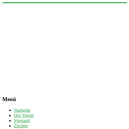
Zum
Inhalt
F72
springen
Hildesheim
Rassekaninchen-
Zuchtverein
Menü
Startseite
Der Verein
Vorstand
Züchter